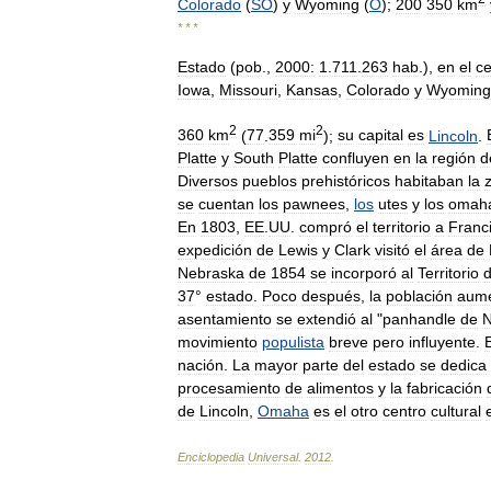
Colorado
(
SO
)
y
Wyoming
(
O
);
200
350
km
* * *
Estado
(
pob
.,
2000:
1
.
711
.
263
hab
.),
en
el
ce
Iowa
,
Missouri
,
Kansas
,
Colorado
y
Wyoming
2
2
360
km
(
77
.
359
mi
);
su
capital
es
Lincoln
.
Platte
y
South
Platte
confluyen
en
la
región
d
Diversos
pueblos
prehistóricos
habitaban
la
se
cuentan
los
pawnees
,
los
utes
y
los
omah
En
1803
,
EE
.
UU
.
compró
el
territorio
a
Franc
expedición
de
Lewis
y
Clark
visitó
el
área
de
Nebraska
de
1854
se
incorporó
al
Territorio
37
°
estado
.
Poco
después
,
la
población
aum
asentamiento
se
extendió
al
"
panhandle
de
N
movimiento
populista
breve
pero
influyente
.
nación
.
La
mayor
parte
del
estado
se
dedica
procesamiento
de
alimentos
y
la
fabricación
de
Lincoln
,
Omaha
es
el
otro
centro
cultural
Enciclopedia
Universal
.
2012
.