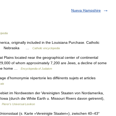
Nueva Hampshire
ipedia
rica, originally included in the Louisiana Purchase. Catholic
braska Nebraska …
Catholic encyclopedia
Plains located near the geographical center of continental
,729,000 of whom approximately 7,200 are Jews, a decline of some
, the home …
Encyclopedia of Judaism
 d’homonymie répertorie les différents sujets et articles
çais
 Gebiet im Nordwesten der Vereinigten Staaten von Nordamerika,
Iowa (durch die White Earth u. Missouri Rivers davon getrennt),
…
Pierer's Universal-Lexikon
nionsstaat (s. Karte »Vereinigte Staaten«), zwischen 40–43°