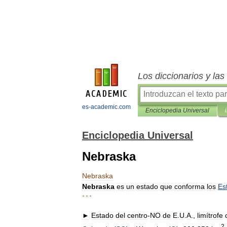
Los diccionarios y la
es-academic.com
Enciclopedia Universal
Enciclopedia Universal
Nebraska
Nebraska
Nebraska
es
un
estado
que
conforma
los
Es
* * *
►
Estado
del
centro
-
NO
de
E
.
U
.
A
.,
limítrofe
2