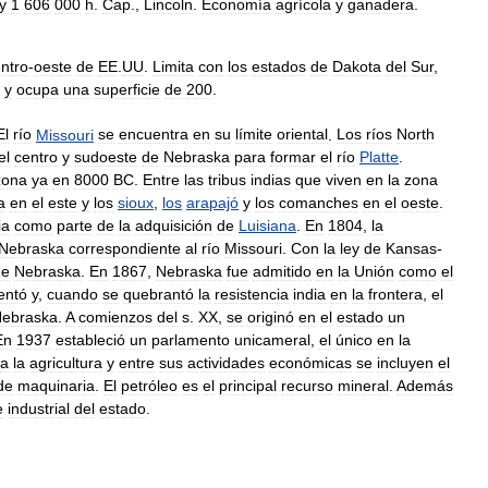
y
1
606
000
h
.
Cap
.,
Lincoln
.
Economía
agrícola
y
ganadera
.
ntro
-
oeste
de
EE
.
UU
.
Limita
con
los
estados
de
Dakota
del
Sur
,
y
ocupa
una
superficie
de
200
.
El
río
Missouri
se
encuentra
en
su
límite
oriental
.
Los
ríos
North
el
centro
y
sudoeste
de
Nebraska
para
formar
el
río
Platte
.
zona
ya
en
8000
BC
.
Entre
las
tribus
indias
que
viven
en
la
zona
a
en
el
este
y
los
sioux
,
los
arapajó
y
los
comanches
en
el
oeste
.
ia
como
parte
de
la
adquisición
de
Luisiana
.
En
1804
,
la
Nebraska
correspondiente
al
río
Missouri
.
Con
la
ley
de
Kansas
-
de
Nebraska
.
En
1867
,
Nebraska
fue
admitido
en
la
Unión
como
el
entó
y
,
cuando
se
quebrantó
la
resistencia
india
en
la
frontera
,
el
ebraska
.
A
comienzos
del
s
.
XX
,
se
originó
en
el
estado
un
En
1937
estableció
un
parlamento
unicameral
,
el
único
en
la
a
la
agricultura
y
entre
sus
actividades
económicas
se
incluyen
el
de
maquinaria
.
El
petróleo
es
el
principal
recurso
mineral
.
Además
e
industrial
del
estado
.