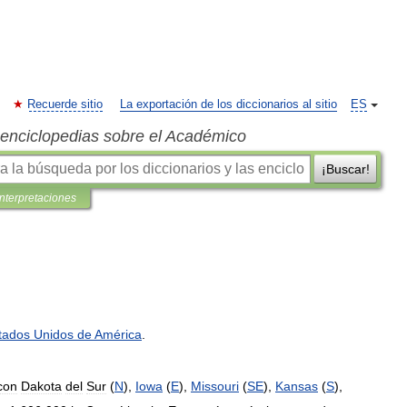
Recuerde sitio
La exportación de los diccionarios al sitio
ES
s enciclopedias sobre el Académico
¡Buscar!
interpretaciones
tados
Unidos
de
América
.
con
Dakota
del
Sur
(
N
),
Iowa
(
E
),
Missouri
(
SE
),
Kansas
(
S
),