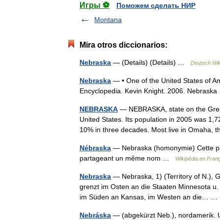
Игры ⚽
Поможем сделать НИР
Montana
Mira otros diccionarios:
Nebraska
— (Details) (Details) …
Deutsch Wik
Nebraska
— • One of the United States of Ame
Encyclopedia. Kevin Knight. 2006. Ne
NEBRASKA
— NEBRASKA, state on the Great 
United States. Its population in 2005 was 1
10% in three decades. Most live in Omaha
Nébraska
— Nebraska (homonymie) Cette page
partageant un même nom …
Wikipédia en Fran
Nebraska
— Nebraska, 1) (Territory of N.),
grenzt im Osten an die Staaten Minnesota u. 
im Süden an Kansas, im Westen an die… 
Nebráska
— (abgekürzt Neb.), nordamerik. U