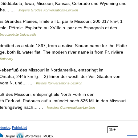
 an Süddakota, Iowa, Missouri, Kansas, Colorado und Wyoming und
tliche… …
Meyers Großes Konversations-Lexikon
s Grandes Plaines, limité à l E. par le Missouri; 200 017 km²; 1
ole. Pétrole. Explorée au XVIIIe s. par des Espagnols et des
Encyclopédie Universelle
dmitted as a state 1867, from a native Siouan name for the Platte
e, both lit. water flat. The modern river name is from Fr. rivière
ictionary
Nebenfluß des Missouri in Nordamerika, entspringt im
Omaha, 2445 km lg. – 2) Einer der westl. der Ver. Staaten von
E., vom N. und… …
Kleines Konversations-Lexikon
ß des Missouri, entspringt als North Fork in den
h Fork od. Padouca auf u. mündet nach 326 Ml. in den Missouri.
wanderungsweg nach… …
Herders Conversations-Lexikon
técnico
,
Publicidad
18+
Drupal,
WordPress, MODx.