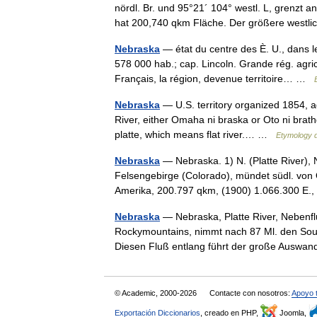
nördl. Br. und 95°21´ 104° westl. L, grenzt
hat 200,740 qkm Fläche. Der größere wes
Nebraska
— état du centre des È. U., dans le
578 000 hab.; cap. Lincoln. Grande rég. agric
Français, la région, devenue territoire… …
Nebraska
— U.S. territory organized 1854, a
River, either Omaha ni braska or Oto ni brathg
platte, which means flat river.… …
Etymology d
Nebraska
— Nebraska. 1) N. (Platte River), 
Felsengebirge (Colorado), mündet südl. von 
Amerika, 200.797 qkm, (1900) 1.066.300 
Nebraska
— Nebraska, Platte River, Nebenflu
Rockymountains, nimmt nach 87 Ml. den Sout
Diesen Fluß entlang führt der große Aus
© Academic, 2000-2026
Contacte con nosotros:
Apoyo 
Exportación Diccionarios
, creado en PHP,
Joomla,